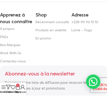
Apprenez à
Shop
Adresse
nous connaître
Récemment consulté
+228 99 96 51 51
A propos
Produits en vedette
Lomé - Togo
FAQs
En promo
Nos Marques
Work With Us
Contactez-nous
Abonnez-vous à la newsletter
Rejoignez notre liste de diffusion pour recevoir les
0
dernières mises à jour et promotions.
Menu
Filters
Wishlist
Cart
My account
Safety Payments