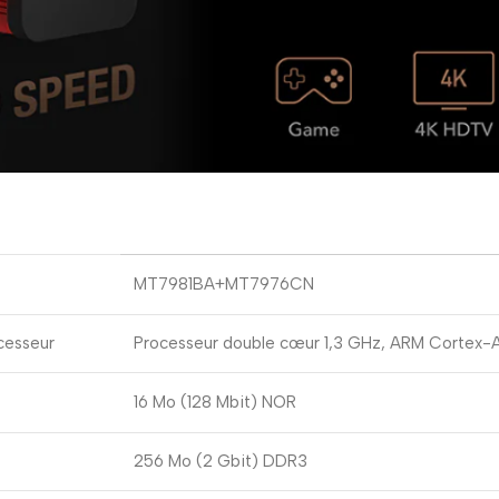
MT7981BA+MT7976CN
cesseur
Processeur double cœur 1,3 GHz, ARM Cortex-
16 Mo (128 Mbit) NOR
256 Mo (2 Gbit) DDR3