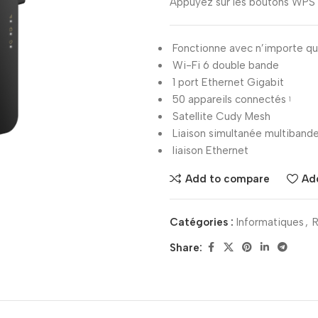
Appuyez sur les boutons WPS 
Fonctionne avec n’importe qu
Wi-Fi 6 double bande
1 port Ethernet Gigabit
50 appareils connectés
1
Satellite Cudy Mesh
Liaison simultanée multiband
liaison Ethernet
Add to compare
Add
Catégories :
Informatiques
,
R
Share: