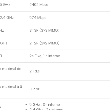
 5 GHz
2402 Mbps
 2,4 GHz
574 Mbps
GHz
3T3R (3×3 MIMO)
4 GHz
2T2R (2×2 MIMO)
Fi
2× Fixe, 1 × Interne
e maximal de
2,1 dBi
 maximal à 5 ​​
3,9 dBi
5 GHz : 3× interne
A
2,4 GHz : 2× interne