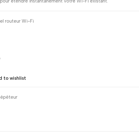
pour étendre instantanément votre Wi-Fi existant.
el routeur Wi-Fi
e
 to wishlist
épéteur