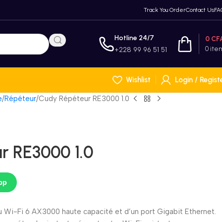
Track You Order
Contact Us
FA
Hotline 24/7
0
CF
0
ite
+228 99 96 51 51
Wishlist
Login / Regist
e
Répéteur
Cudy Répéteur RE3000 1.0
r RE3000 1.0
pp
 Wi-Fi 6 AX3000 haute capacité et d’un port Gigabit Ethernet.