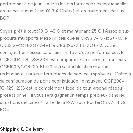
performant à ce jour. Il offre des performances exceptionnelles
en tunnel unique (jusqu’à 3,4 Gbit/s) et en traitement de flux
BGP.
Soyez prêt à tout : 10 G, 40 G et maintenant 25 G ! Associé aux
produits multiports MikroTik tels que le CRS317-1G-16S+RM, le
CRS312-4C+8XG-RM et le CRS326-24S+2Q+RM, votre
configuration réseau sera sans limites. Côté performances, le
CCR2004-1G-12S+2XS est comparable aux célèbres routeurs
CCR1009/CCR1016. Et grâce à sa double alimentation
redondante, fini les interruptions de service imprévues ! Grâce à
sa configuration de ports sophistiquée, le nouveau CCR2004-
1G-12S+2XS est le complément idéal de tout arsenal réseau
professionnel : il vous fera gagner un temps précieux dans les
situations délicates ! Taille de la RAM sous RouterOS v7 : 4 Go
ECC
Shipping & Delivery