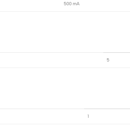
500 mA
5
1