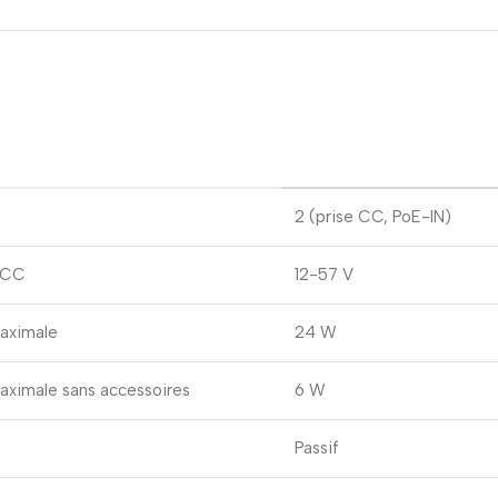
2 (prise CC, PoE-IN)
e CC
12-57 V
aximale
24 W
ximale sans accessoires
6 W
Passif