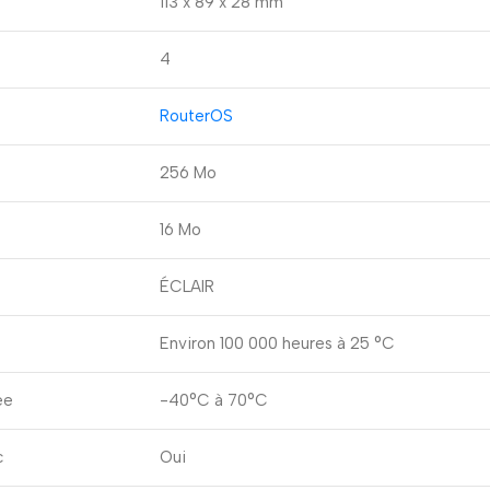
113 x 89 x 28 mm
4
RouterOS
256 Mo
16 Mo
ÉCLAIR
Environ 100 000 heures à 25 °C
ée
-40°C à 70°C
c
Oui