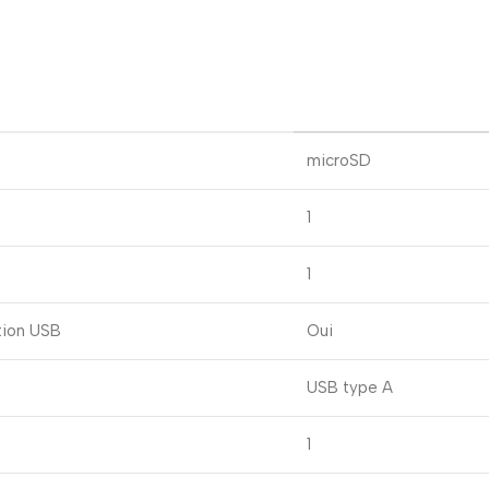
microSD
1
1
ation USB
Oui
USB type A
1