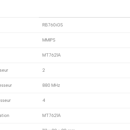
RB760iGS
MMIPS
MT7621A
seur
2
esseur
880 MHz
sseur
4
ation
MT7621A