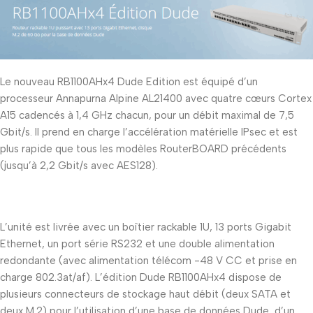
Le nouveau RB1100AHx4 Dude Edition est équipé d’un
processeur Annapurna Alpine AL21400 avec quatre cœurs Cortex
A15 cadencés à 1,4 GHz chacun, pour un débit maximal de 7,5
Gbit/s. Il prend en charge l’accélération matérielle IPsec et est
plus rapide que tous les modèles RouterBOARD précédents
(jusqu’à 2,2 Gbit/s avec AES128).
L’unité est livrée avec un boîtier rackable 1U, 13 ports Gigabit
Ethernet, un port série RS232 et une double alimentation
redondante (avec alimentation télécom -48 V CC et prise en
charge 802.3at/af). L’édition Dude RB1100AHx4 dispose de
plusieurs connecteurs de stockage haut débit (deux SATA et
deux M.2) pour l’utilisation d’une base de données Dude, d’un