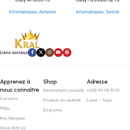
Cudy AP3000 1.0
Cudy FGS1028PS2 1.0
Informatiques
,
Antenne
Informatiques
,
Switch
Liens sociaux
Apprenez à
Shop
Adresse
nous connaître
Récemment consulté
+228 99 96 51 51
A propos
Produits en vedette
Lomé - Togo
FAQs
En promo
Nos Marques
Work With Us