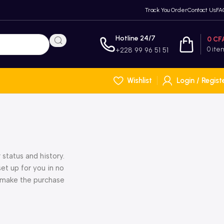
Track You Order
Contact Us
FA
Hotline 24/7
0
CF
0
ite
+228 99 96 51 51
Wishlist
Login / Regist
 status and history.
set up for you in no
o make the purchase