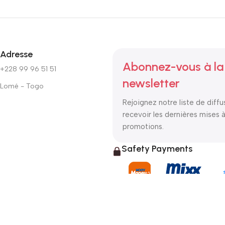
Adresse
Abonnez-vous à la
+228 99 96 51 51
newsletter
Lomé - Togo
Rejoignez notre liste de diffu
recevoir les dernières mises à
promotions.
Safety Payments
Based on
WoodMart
theme
2025
WooCommerce Themes
.