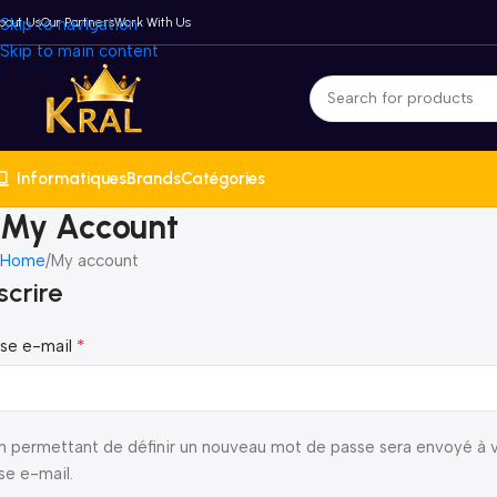
bout Us
Skip to navigation
Our Partners
Work With Us
Skip to main content
Informatiques
Brands
Catégories
My Account
Home
My account
scrire
*
se e-mail
en permettant de définir un nouveau mot de passe sera envoyé à 
se e-mail.