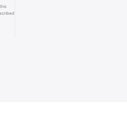
this
scribed