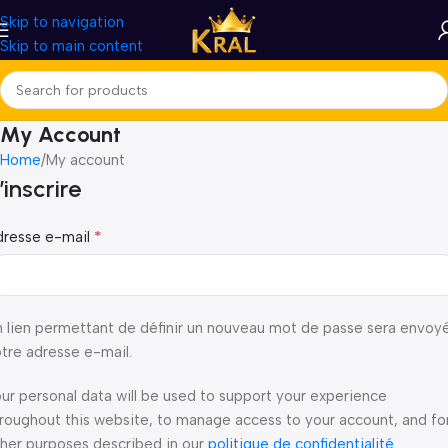
Skip to navigation
Skip to main content
My Account
Home
My account
’inscrire
*
dresse e-mail
 lien permettant de définir un nouveau mot de passe sera envoy
tre adresse e-mail.
ur personal data will be used to support your experience
roughout this website, to manage access to your account, and fo
her purposes described in our
politique de confidentialité
.