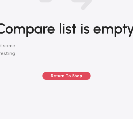
Compare list is empty
dd some
resting
Return To Shop