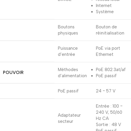
Internet
Système
Boutons
Bouton de
physiques
réinitialisation
Puissance
PoE via port
d’entrée
Ethernet
Méthodes
PoE 802.3at/af
POUVOIR
d’alimentation
PoE passif
PoE passif
24 ~ 57 V
Entrée : 100 ~
240 V, 50/60
Adaptateur
Hz CA
secteur
Sortie : 48 V
PoE passif