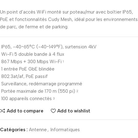
Un point d’accès WiFi monté sur poteau/mur avec boîtier IP65,
PoE et fonctionnalités Cudy Mesh, idéal pour les environnements
de parc, de ferme et de parking.
IP65, -40~65°C (-40~149°F), surtension 4kV
Wi-Fi 5 double bande à 4 flux
867 Mbps + 300 Mbps Wi-Fi
1
1 entrée PoE GbE blindée
802.3at/af, PoE passif
Surveillance, redémarrage programmé
Portée maximale de 170 m (550 pi)
2
100 appareils connectés
3
Add to compare
Add to wishlist
Catégories :
Antenne
,
Informatiques