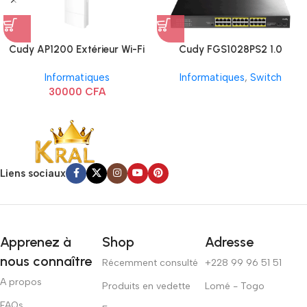
Cudy AP1200 Extérieur Wi-Fi
Cudy FGS1028PS2 1.0
AC1200
Informatiques
Informatiques
,
Switch
30000
CFA
Liens sociaux
Apprenez à
Shop
Adresse
nous connaître
Récemment consulté
+228 99 96 51 51
A propos
Produits en vedette
Lomé - Togo
FAQs