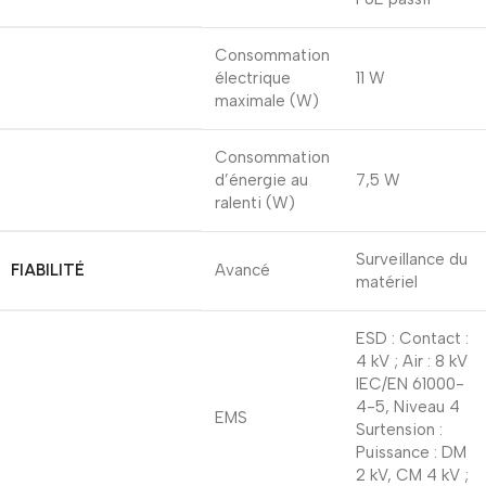
Consommation
électrique
11 W
maximale (W)
Consommation
d’énergie au
7,5 W
ralenti (W)
Surveillance du
FIABILITÉ
Avancé
matériel
ESD : Contact :
4 kV ; Air : 8 kV
IEC/EN 61000-
4-5, Niveau 4
EMS
Surtension :
Puissance : DM
2 kV, CM 4 kV ;