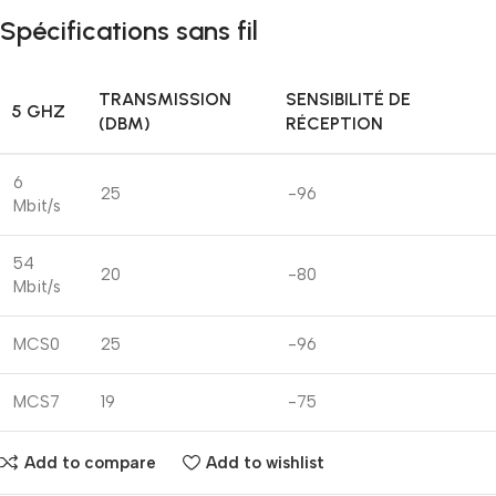
Spécifications sans fil
TRANSMISSION
SENSIBILITÉ DE
5 GHZ
(DBM)
RÉCEPTION
6
25
-96
Mbit/s
54
20
-80
Mbit/s
MCS0
25
-96
MCS7
19
-75
Add to compare
Add to wishlist