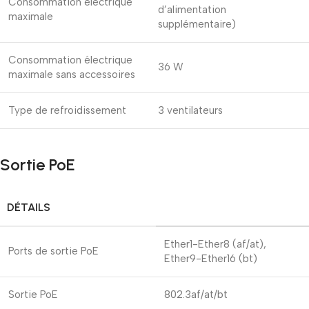
Consommation électrique
d’alimentation
maximale
supplémentaire)
Consommation électrique
36 W
maximale sans accessoires
Type de refroidissement
3 ventilateurs
Sortie PoE
DÉTAILS
Ether1-Ether8 (af/at),
Ports de sortie PoE
Ether9-Ether16 (bt)
Sortie PoE
802.3af/at/bt