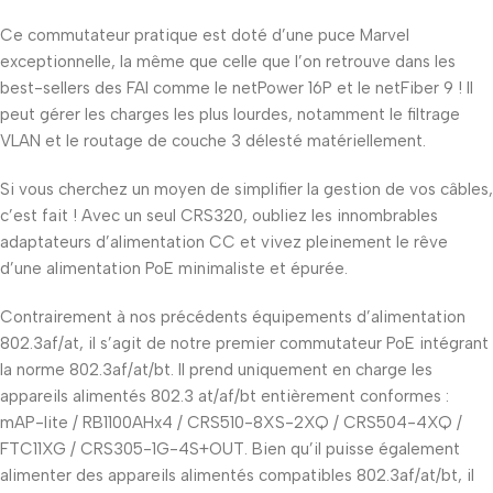
Ce commutateur pratique est doté d’une puce Marvel
exceptionnelle, la même que celle que l’on retrouve dans les
best-sellers des FAI comme le netPower 16P et le netFiber 9 ! Il
peut gérer les charges les plus lourdes, notamment le filtrage
VLAN et le routage de couche 3 délesté matériellement.
Si vous cherchez un moyen de simplifier la gestion de vos câbles,
c’est fait ! Avec un seul CRS320, oubliez les innombrables
adaptateurs d’alimentation CC et vivez pleinement le rêve
d’une alimentation PoE minimaliste et épurée.
Contrairement à nos précédents équipements d’alimentation
802.3af/at, il s’agit de notre premier commutateur PoE intégrant
la norme 802.3af/at/bt. Il prend uniquement en charge les
appareils alimentés 802.3 at/af/bt entièrement conformes :
mAP-lite / RB1100AHx4 / CRS510-8XS-2XQ / CRS504-4XQ /
FTC11XG / CRS305-1G-4S+OUT. Bien qu’il puisse également
alimenter des appareils alimentés compatibles 802.3af/at/bt, il