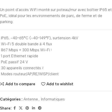
Un point d’accès WiFi monté sur poteau/mur avec boîtier IP65 et
PoE, idéal pour les environnements de parc, de ferme et de
parking.
IP65, -40~65°C (-40~149°F), surtension 4kV
Wi-Fi 5 double bande à 4 flux
867 Mbps + 300 Mbps Wi-Fi
1
1 port Ethernet rapide
PoE passif 24 V
30 appareils connectés
2
Modes routeur/AP/RE/WISP/client
Add to compare
Add to wishlist
Catégories :
Antenne
,
Informatiques
Share: