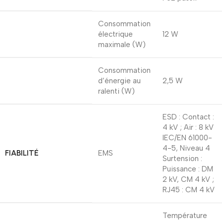
Consommation
électrique
12 W
maximale (W)
Consommation
d’énergie au
2,5 W
ralenti (W)
ESD : Contact :
4 kV ; Air : 8 kV
IEC/EN 61000-
4-5, Niveau 4
FIABILITÉ
EMS
Surtension :
Puissance : DM
2 kV, CM 4 kV ;
RJ45 : CM 4 kV
Température