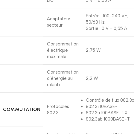
DC
5 V ⎓ 0,55 A
Entrée : 100-240 V~,
Adaptateur
50/60 Hz
secteur
Sortie : 5 V ⎓ 0,55 A
Consommation
électrique
2,75 W
maximale
Consommation
d’énergie au
2,2 W
ralenti
Contrôle de flux 802.3x
Protocoles
802.3i 10BASE-T
COMMUTATION
802.3
802.3u 100BASE-TX
802.3ab 1000BASE-T