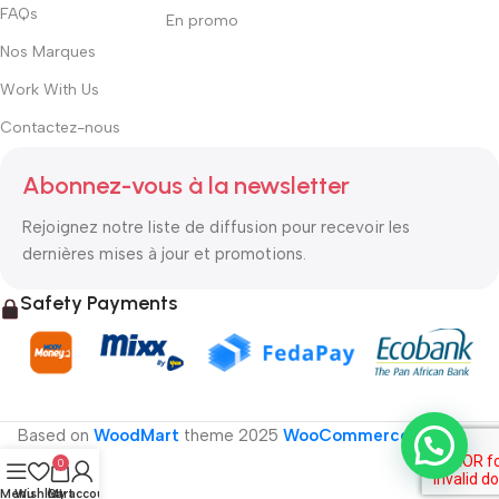
FAQs
En promo
Nos Marques
Work With Us
Contactez-nous
Abonnez-vous à la newsletter
Rejoignez notre liste de diffusion pour recevoir les
dernières mises à jour et promotions.
Safety Payments
Based on
WoodMart
theme
2025
WooCommerce Themes
.
0
Menu
Wishlist
Cart
My account