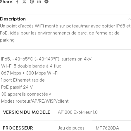
Share:
Description
Un point d’accès WiFi monté sur poteau/mur avec boîtier IP65 et
PoE, idéal pour les environnements de parc, de ferme et de
parking.
IP65, -40~65°C (-40~149°F), surtension 4kV
Wi-Fi 5 double bande à 4 flux
867 Mbps + 300 Mbps Wi-Fi
1
1 port Ethernet rapide
PoE passif 24 V
30 appareils connectés
2
Modes routeur/AP/RE/WISP/client
VERSION DU MODÈLE
AP1200 Extérieur 1.0
PROCESSEUR
Jeu de puces
MT7628DA