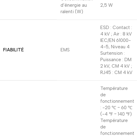
d’énergie au
2,5 W
ralenti (W)
ESD : Contact :
4 kV ; Air : 8 kV
IEC/EN 61000-
4-5, Niveau 4
FIABILITÉ
EMS
Surtension :
Puissance : DM
2 kV, CM 4 kV ;
RJ45 : CM 4 kV
Température
de
fonctionnement
: -20 ℃ ~ 60 ℃
(-4 ℉ ~ 140 ℉)
Température
de
fonctionnement