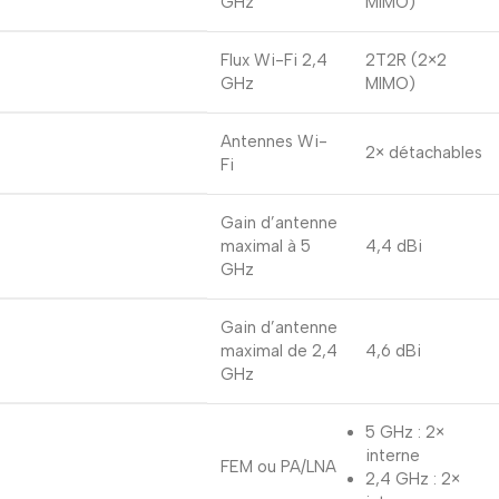
GHz
MIMO)
Flux Wi-Fi 2,4
2T2R (2×2
GHz
MIMO)
Antennes Wi-
2× détachables
Fi
Gain d’antenne
maximal à 5 ​​
4,4 dBi
GHz
Gain d’antenne
maximal de 2,4
4,6 dBi
GHz
5 GHz : 2×
interne
FEM ou PA/LNA
2,4 GHz : 2×