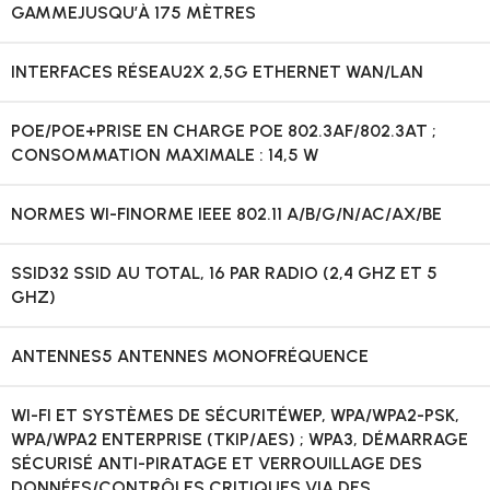
GAMME
JUSQU’À 175 MÈTRES
INTERFACES RÉSEAU
2X 2,5G ETHERNET WAN/LAN
POE/POE+
PRISE EN CHARGE POE 802.3AF/802.3AT ;
CONSOMMATION MAXIMALE : 14,5 W
NORMES WI-FI
NORME IEEE 802.11 A/B/G/N/AC/AX/BE
SSID
32 SSID AU TOTAL, 16 PAR RADIO (2,4 GHZ ET 5
GHZ)
ANTENNES
5 ANTENNES MONOFRÉQUENCE
WI-FI ET SYSTÈMES DE SÉCURITÉ
WEP, WPA/WPA2-PSK,
WPA/WPA2 ENTERPRISE (TKIP/AES) ; WPA3, DÉMARRAGE
SÉCURISÉ ANTI-PIRATAGE ET VERROUILLAGE DES
DONNÉES/CONTRÔLES CRITIQUES VIA DES