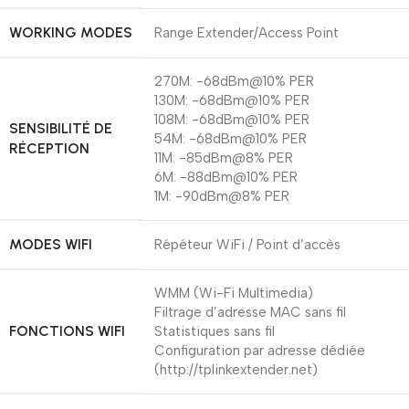
WORKING MODES
Range Extender/Access Point
270M: -68dBm@10% PER
130M: -68dBm@10% PER
108M: -68dBm@10% PER
SENSIBILITÉ DE
54M: -68dBm@10% PER
RÉCEPTION
11M: -85dBm@8% PER
6M: -88dBm@10% PER
1M: -90dBm@8% PER
MODES WIFI
Répéteur WiFi / Point d’accès
WMM (Wi-Fi Multimedia)
Filtrage d’adresse MAC sans fil
FONCTIONS WIFI
Statistiques sans fil
Configuration par adresse dédiée
(http://tplinkextender.net)