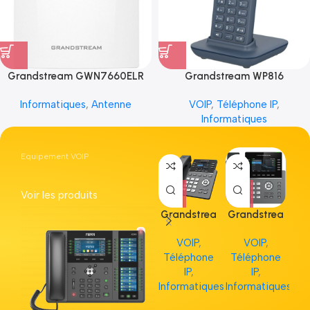
Grandstream GWN7660ELR
Grandstream WP816
Informatiques
,
Antenne
VOIP
,
Téléphone IP
,
Informatiques
Equipement VOIP
Voir les produits
Grandstrea
Grandstrea
Gr
m GRP2613
m GRP2615
m 
VOIP
,
VOIP
,
Téléphone
Téléphone
Té
IP
,
IP
,
Informatiques
Informatiques
Inf