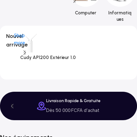
Computer
Informatiq
ues
Nouvel
Shop
more
arrivage
Cudy AP1200 Extérieur 1.0
C
3
Livraison Rapide & Gratuite
Dès 50 000 FCFA d’achat