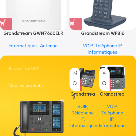
Grandstream GWN7660ELR
Grandstream WP816
Informatiques
,
Antenne
VOIP
,
Téléphone IP
,
Informatiques
Equipement VOIP
Voir les produits
Grandstrea
Grandstrea
Gr
m GRP2613
m GRP2615
m 
VOIP
,
VOIP
,
Téléphone
Téléphone
Té
IP
,
IP
,
Informatiques
Informatiques
Inf