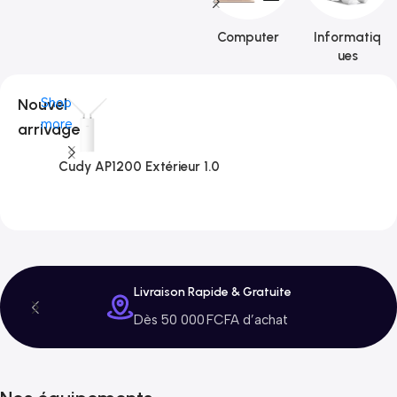
Computer
Informatiq
ues
Nouvel
Shop
more
arrivage
Cudy AP1200 Extérieur 1.0
C
3
Livraison Rapide & Gratuite
Dès 50 000 FCFA d’achat