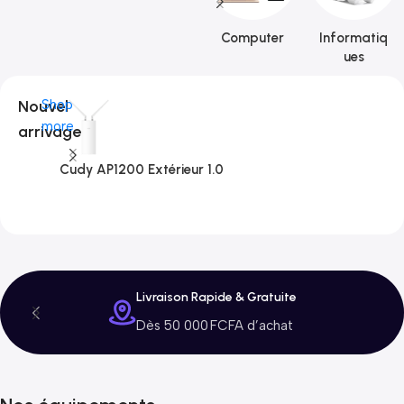
Computer
Informatiq
ues
Nouvel
Shop
more
arrivage
Cudy AP1200 Extérieur 1.0
C
3
Livraison Rapide & Gratuite
Dès 50 000 FCFA d’achat