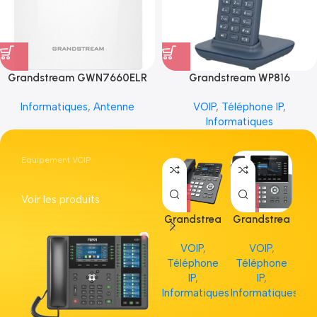
Grandstream GWN7660ELR
Grandstream WP816
Informatiques
,
Antenne
VOIP
,
Téléphone IP
,
Informatiques
Equipement VOIP
Voir les produits
Grandstrea
Grandstrea
Gr
m GRP2613
m GRP2615
m 
VOIP
,
VOIP
,
Téléphone
Téléphone
Té
IP
,
IP
,
Informatiques
Informatiques
Inf