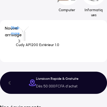
Computer
Informatiq
ues
Nouvel
Shop
more
arrivage
Cudy AP1200 Extérieur 1.0
C
3
Livraison Rapide & Gratuite
Dès 50 000 FCFA d’achat