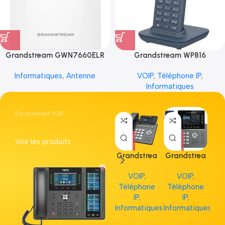
Grandstream GWN7660ELR
Grandstream WP816
Informatiques
,
Antenne
VOIP
,
Téléphone IP
,
Informatiques
Equipement VOIP
Voir les produits
Grandstrea
Grandstrea
Gr
m GRP2613
m GRP2615
m 
VOIP
,
VOIP
,
Téléphone
Téléphone
Té
IP
,
IP
,
Informatiques
Informatiques
Inf