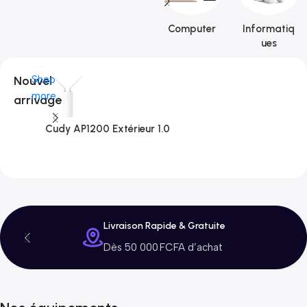
Computer
Informatiq
ues
Nouvel
Shop
more
arrivage
Cudy AP1200 Extérieur 1.0
C
3
Livraison Rapide & Gratuite
Dès 50 000 FCFA d’achat