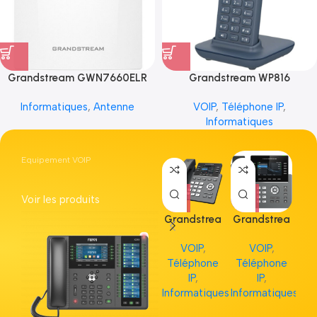
Grandstream GWN7660ELR
Grandstream WP816
Informatiques
,
Antenne
VOIP
,
Téléphone IP
,
Informatiques
Equipement VOIP
Voir les produits
Grandstrea
Grandstrea
Gr
m GRP2613
m GRP2615
m 
VOIP
,
VOIP
,
Téléphone
Téléphone
Té
IP
,
IP
,
Informatiques
Informatiques
Inf