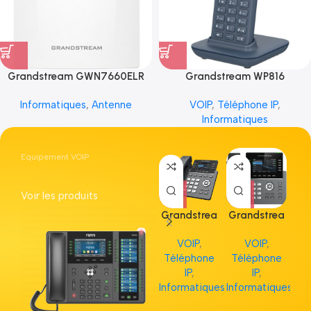
Grandstream GWN7660ELR
Grandstream WP816
Informatiques
,
Antenne
VOIP
,
Téléphone IP
,
Informatiques
Equipement VOIP
Voir les produits
Grandstrea
Grandstrea
Gr
m GRP2613
m GRP2615
m 
VOIP
,
VOIP
,
Téléphone
Téléphone
Té
IP
,
IP
,
Informatiques
Informatiques
Inf