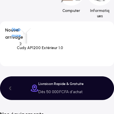
Computer
Informatiq
ues
Nouvel
Shop
more
arrivage
Cudy AP1200 Extérieur 1.0
C
3
Livraison Rapide & Gratuite
Dès 50 000 FCFA d’achat