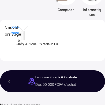
Computer
Informatiq
ues
Nouvel
Shop
more
arrivage
Cudy AP1200 Extérieur 1.0
C
3
Livraison Rapide & Gratuite
Dès 50 000 FCFA d’achat