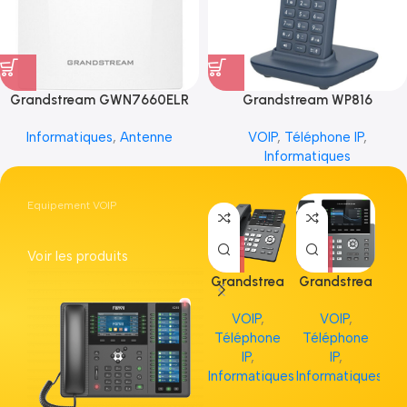
Grandstream GWN7660ELR
Grandstream WP816
Informatiques
,
Antenne
VOIP
,
Téléphone IP
,
Informatiques
Equipement VOIP
Voir les produits
Grandstrea
Grandstrea
Gr
m GRP2613
m GRP2615
m 
VOIP
,
VOIP
,
Téléphone
Téléphone
Té
IP
,
IP
,
Informatiques
Informatiques
Inf