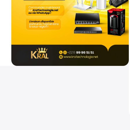
Mikrotik hap ax2
Routeurs
800
CFA