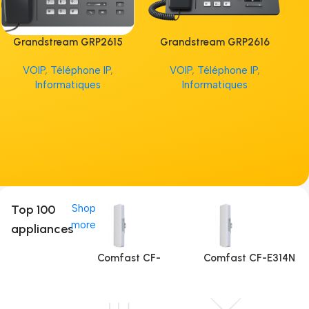
Grandstream GRP2615
Grandstream GRP2616
G
VOIP
,
Téléphone IP
,
VOIP
,
Téléphone IP
,
V
Informatiques
Informatiques
Top 100
Shop
more
appliances
Comfast CF-
Comfast CF-E314N
E312A (5Ghz)
V2