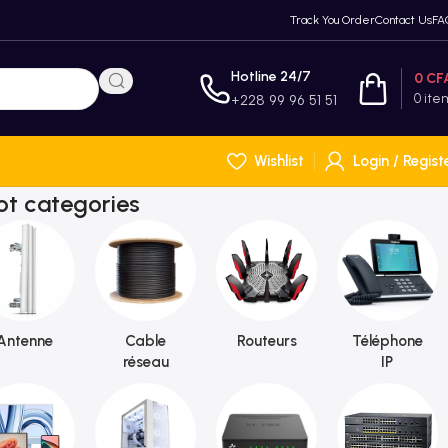
Track You Order
Contact Us
FA
Hotline 24/7
0
CF
0
ite
+228 99 96 51 51
Wishlist
Login / Regist
ot categories
Antenne
Cable
Routeurs
Téléphone
réseau
IP