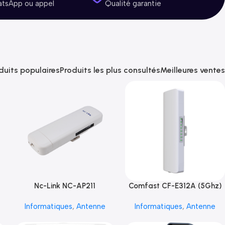
atsApp ou appel
Qualité garantie
duits populaires
Produits les plus consultés
Meilleures ventes
Nc-Link NC-AP211
Comfast CF-E312A (5Ghz)
Informatiques
,
Antenne
Informatiques
,
Antenne