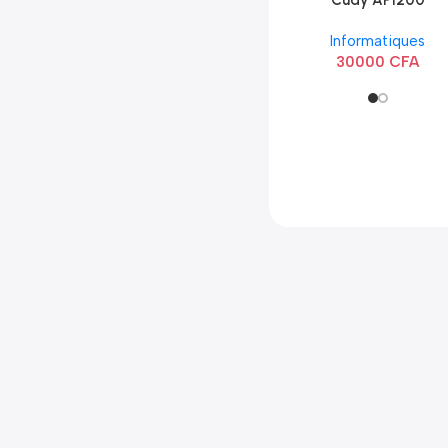
Cudy AP1200
Extérieur Wi-Fi
Informatiques
AC1200
30000
CFA