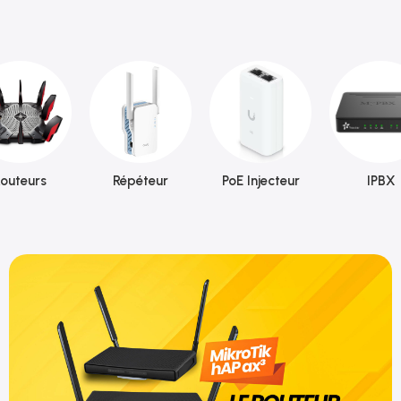
outeurs
Répéteur
PoE Injecteur
IPBX