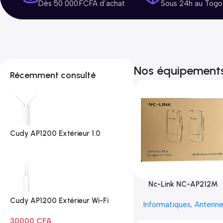
Dès 50 000 FCFA d’achat
Sous 24h au Togo
Nos équipement
Récemment consulté
Cudy AP1200 Extérieur 1.0
Nc-Link NC-AP212M
Cudy AP1200 Extérieur Wi-Fi
Informatiques
,
Antenn
AC1200
30000
CFA