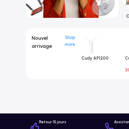
C
Nouvel
Shop
more
arrivage
Cudy AP1200
C
Extérieur 1.0
Ex
3
A
Retour 15 jours
Assista