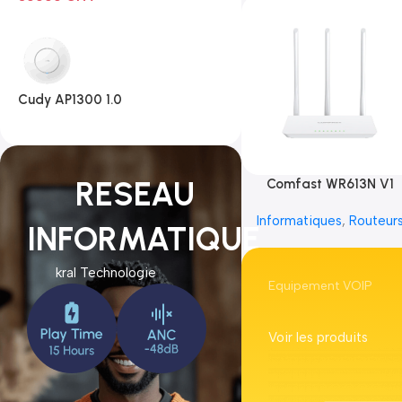
Cudy AP1300 1.0
RESEAU
Comfast WR613N V1
Informatiques
,
Routeur
INFORMATIQUE
kral Technologie
Equipement VOIP
Voir les produits