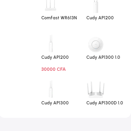
Comfast WR613N
Cudy AP1200
V1
Extérieur 1.0
Cudy AP1200
Cudy AP1300 1.0
Extérieur Wi-Fi
30000
CFA
AC1200
Cudy AP1300
Cudy AP1300D 1.0
Extérieur 1.0