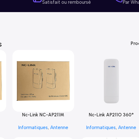
Satisfait ou remboursé
Par Wh
s
Pro
Nc-Link NC-AP211M
Nc-Link AP211O 360°
e
Informatiques
,
Antenne
Informatiques
,
Antenne