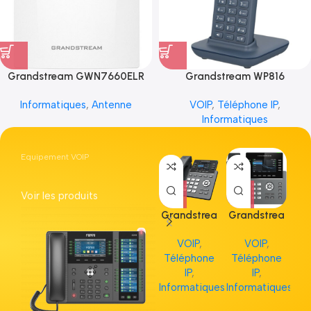
Grandstream GWN7660ELR
Grandstream WP816
Informatiques
,
Antenne
VOIP
,
Téléphone IP
,
Informatiques
Equipement VOIP
Voir les produits
Grandstrea
Grandstrea
Gr
m GRP2613
m GRP2615
m 
VOIP
,
VOIP
,
Téléphone
Téléphone
Té
IP
,
IP
,
Informatiques
Informatiques
Inf