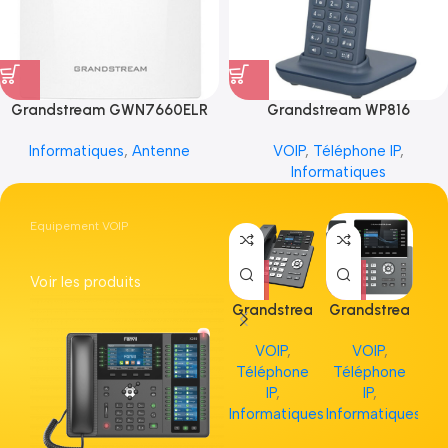
Grandstream GWN7660ELR
Grandstream WP816
Informatiques
,
Antenne
VOIP
,
Téléphone IP
,
Informatiques
Equipement VOIP
Voir les produits
Grandstrea
Grandstrea
Gr
m GRP2613
m GRP2615
m 
VOIP
,
VOIP
,
Téléphone
Téléphone
Té
IP
,
IP
,
Informatiques
Informatiques
Inf