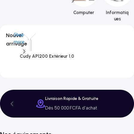
Computer
Informatiq
ues
Nouvel
Shop
more
arrivage
Cudy AP1200 Extérieur 1.0
C
3
Livraison Rapide & Gratuite
Dès 50 000 FCFA d’achat