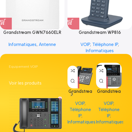
Grandstream GWN7660ELR
Grandstream WP816
Informatiques
,
Antenne
VOIP
,
Téléphone IP
,
Informatiques
Equipement VOIP
Voir les produits
Grandstrea
Grandstrea
Gr
m GRP2613
m GRP2615
m 
VOIP
,
VOIP
,
Téléphone
Téléphone
Té
IP
,
IP
,
Informatiques
Informatiques
Inf