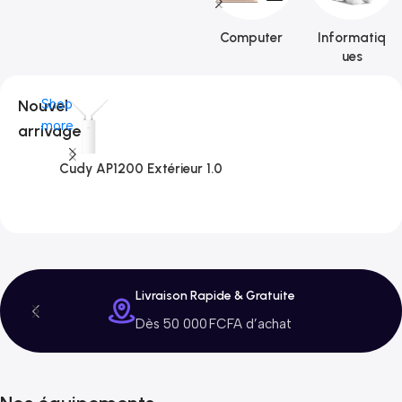
Computer
Informatiq
ues
Nouvel
Shop
more
arrivage
Cudy AP1200 Extérieur 1.0
C
3
Livraison Rapide & Gratuite
Dès 50 000 FCFA d’achat