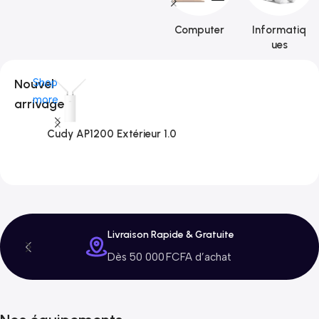
Computer
Informatiq
ues
Nouvel
Shop
more
arrivage
Cudy AP1200 Extérieur 1.0
C
3
Livraison Rapide & Gratuite
Dès 50 000 FCFA d’achat