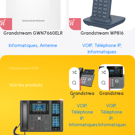
Grandstream GWN7660ELR
Grandstream WP816
Informatiques
,
Antenne
VOIP
,
Téléphone IP
,
Informatiques
Equipement VOIP
Voir les produits
Grandstrea
Grandstrea
Gr
m GRP2613
m GRP2615
m 
VOIP
,
VOIP
,
Téléphone
Téléphone
Té
IP
,
IP
,
Informatiques
Informatiques
Inf