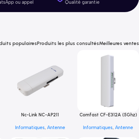
atsApp ou appel
Qualité garantie
duits populaires
Produits les plus consultés
Meilleures ventes
Nc-Link NC-AP211
Comfast CF-E312A (5Ghz)
Informatiques
,
Antenne
Informatiques
,
Antenne