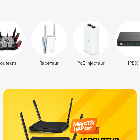
outeurs
Répéteur
PoE Injecteur
IPBX