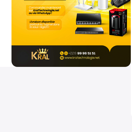
Mikrotik hap ax2
Routeurs
800
CFA