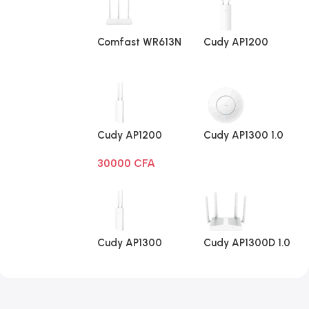
Comfast WR613N
Cudy AP1200
V1
Extérieur 1.0
Cudy AP1200
Cudy AP1300 1.0
Extérieur Wi-Fi
30000
CFA
AC1200
Cudy AP1300
Cudy AP1300D 1.0
Extérieur 1.0