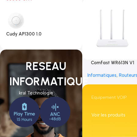
Cudy AP1300 1.0
RESEAU
Comfast WR613N V1
Informatiques
,
Routeur
INFORMATIQUE
kral Technologie
Equipement VOIP
Voir les produits