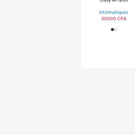
Cudy AP1200
Extérieur Wi-Fi
Informatiques
AC1200
30000
CFA