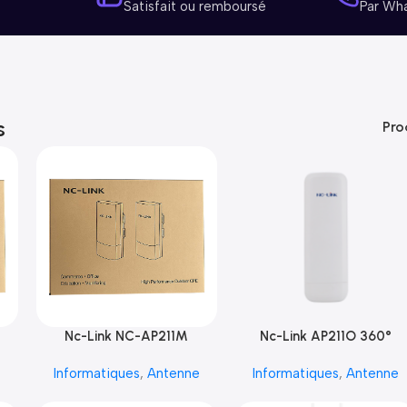
Satisfait ou remboursé
Par Wh
s
Pro
Nc-Link NC-AP211M
Nc-Link AP211O 360°
e
Informatiques
,
Antenne
Informatiques
,
Antenne