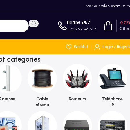
Track You Order
Contact Us
FA
Hotline 24/7
0
CF
0
ite
+228 99 96 51 51
Wishlist
Login / Regist
ot categories
Antenne
Cable
Routeurs
Téléphone
réseau
IP