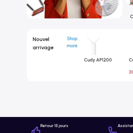
C
Nouvel
Shop
more
arrivage
Cudy AP1200
C
Extérieur 1.0
Ex
3
A
Retour 15 jours
Assista