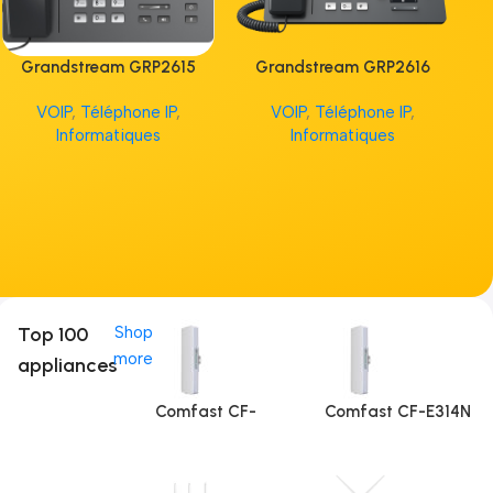
Grandstream GRP2615
Grandstream GRP2616
G
VOIP
,
Téléphone IP
,
VOIP
,
Téléphone IP
,
V
Informatiques
Informatiques
Top 100
Shop
more
appliances
Comfast CF-
Comfast CF-E314N
E312A (5Ghz)
V2