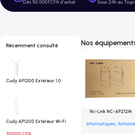
Dès 50 000 FCFA d’achat
Sous 24h au Togo
Nos équipement
Récemment consulté
Cudy AP1200 Extérieur 1.0
Nc-Link NC-AP212M
Cudy AP1200 Extérieur Wi-Fi
Informatiques
,
Antenn
AC1200
30000
CFA