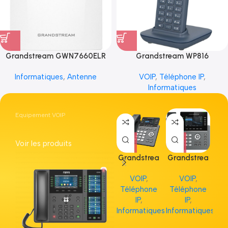
Grandstream GWN7660ELR
Grandstream WP816
Informatiques
,
Antenne
VOIP
,
Téléphone IP
,
Informatiques
Equipement VOIP
Voir les produits
Grandstrea
Grandstrea
Gr
m GRP2613
m GRP2615
m 
VOIP
,
VOIP
,
Téléphone
Téléphone
Té
IP
,
IP
,
Informatiques
Informatiques
Inf