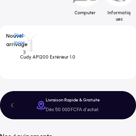
Computer
Informatiq
ues
Nouvel
Shop
more
arrivage
Cudy AP1200 Extérieur 1.0
C
3
Livraison Rapide & Gratuite
Dès 50 000 FCFA d’achat