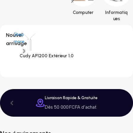
Computer
Informatiq
ues
Nouvel
Shop
more
arrivage
Cudy AP1200 Extérieur 1.0
C
3
Livraison Rapide & Gratuite
Dès 50 000 FCFA d’achat