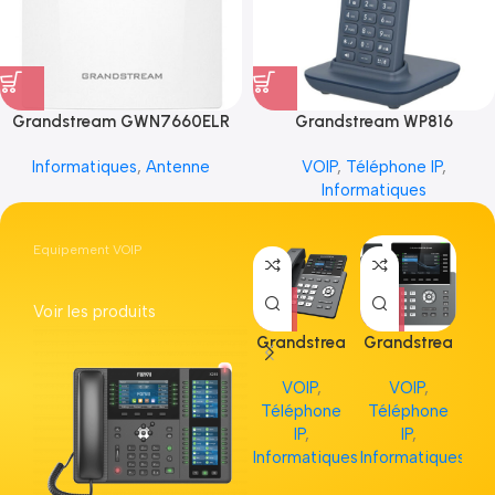
Grandstream GWN7660ELR
Grandstream WP816
Informatiques
,
Antenne
VOIP
,
Téléphone IP
,
Informatiques
Equipement VOIP
Voir les produits
Grandstrea
Grandstrea
Gr
m GRP2613
m GRP2615
m 
VOIP
,
VOIP
,
Téléphone
Téléphone
Té
IP
,
IP
,
Informatiques
Informatiques
Inf