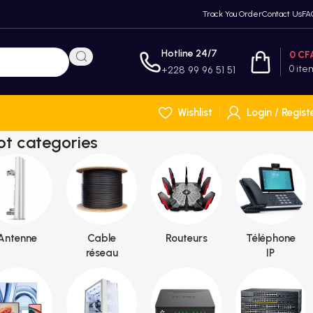
Track You Order
Contact Us
FA
Hotline 24/7
0
CF
0
ite
+228 99 96 51 51
Wishlist
Login / Regist
ot categories
Antenne
Cable
Routeurs
Téléphone
réseau
IP