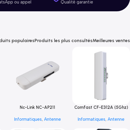
atsApp ou appel
Qualité garantie
duits populaires
Produits les plus consultés
Meilleures ventes
Nc-Link NC-AP211
Comfast CF-E312A (5Ghz)
Informatiques
,
Antenne
Informatiques
,
Antenne