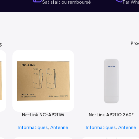
Satisfait ou remboursé
Par Wh
s
Pro
Nc-Link NC-AP211M
Nc-Link AP211O 360°
e
Informatiques
,
Antenne
Informatiques
,
Antenne