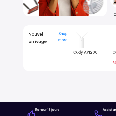
C
Nouvel
Shop
more
arrivage
Cudy AP1200
C
Extérieur 1.0
Ex
3
A
Retour 15 jours
Assista