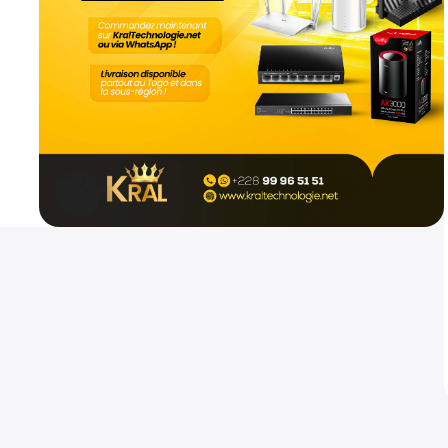
Mikrotik hap ax2
Routeurs
800
CFA