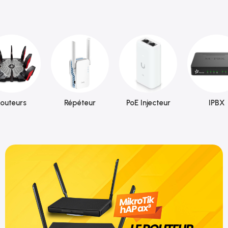
outeurs
Répéteur
PoE Injecteur
IPBX