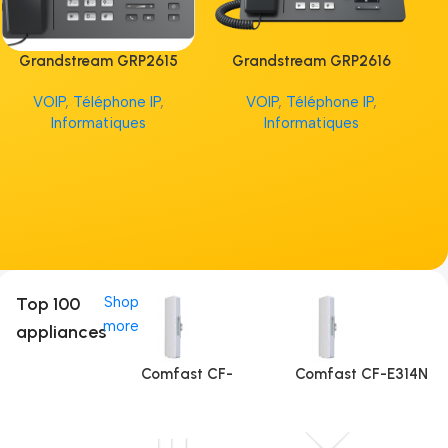
Grandstream GRP2615
Grandstream GRP2616
G
VOIP
,
Téléphone IP
,
VOIP
,
Téléphone IP
,
V
Informatiques
Informatiques
Top 100
Shop
more
appliances
Comfast CF-
Comfast CF-E314N
E312A (5Ghz)
V2