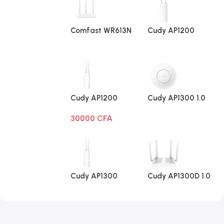
Comfast WR613N
Cudy AP1200
V1
Extérieur 1.0
Cudy AP1200
Cudy AP1300 1.0
Extérieur Wi-Fi
30000
CFA
AC1200
Cudy AP1300
Cudy AP1300D 1.0
Extérieur 1.0