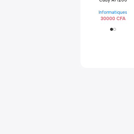
Cudy AP1200
Extérieur Wi-Fi
Informatiques
AC1200
30000
CFA