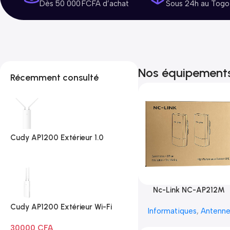
Dès 50 000 FCFA d’achat
Sous 24h au Togo
Nos équipement
Récemment consulté
Cudy AP1200 Extérieur 1.0
Nc-Link NC-AP212M
Cudy AP1200 Extérieur Wi-Fi
Informatiques
,
Antenn
AC1200
30000
CFA