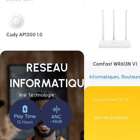
Cudy AP1300 1.0
RESEAU
Comfast WR613N V1
Informatiques
,
Routeur
INFORMATIQUE
kral Technologie
Equipement VOIP
Voir les produits