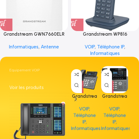
Grandstream GWN7660ELR
Grandstream WP816
Informatiques
,
Antenne
VOIP
,
Téléphone IP
,
Informatiques
Equipement VOIP
Voir les produits
Grandstrea
Grandstrea
Gr
m GRP2613
m GRP2615
m 
VOIP
,
VOIP
,
Téléphone
Téléphone
Té
IP
,
IP
,
Informatiques
Informatiques
Inf