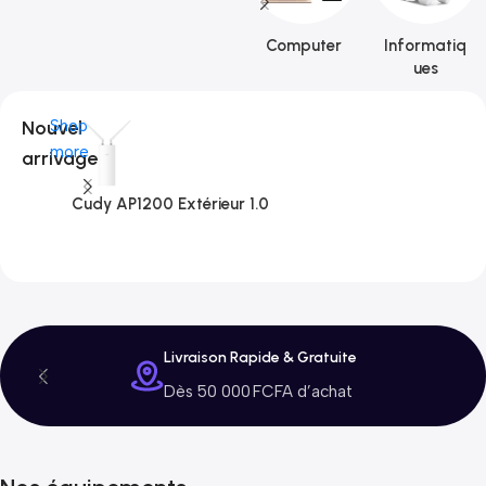
Computer
Informatiq
ues
Nouvel
Shop
more
arrivage
Cudy AP1200 Extérieur 1.0
C
3
Livraison Rapide & Gratuite
Dès 50 000 FCFA d’achat