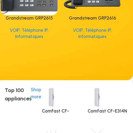
Grandstream GRP2615
Grandstream GRP2616
G
VOIP
,
Téléphone IP
,
VOIP
,
Téléphone IP
,
V
Informatiques
Informatiques
Top 100
Shop
more
appliances
Comfast CF-
Comfast CF-E314N
E312A (5Ghz)
V2