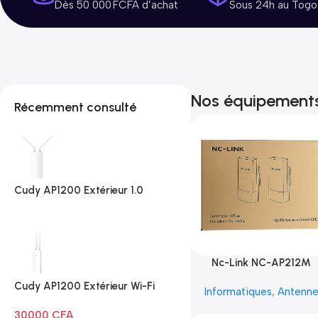
Dès 50 000 FCFA d’achat
Sous 24h au Togo
Nos équipement
Récemment consulté
Cudy AP1200 Extérieur 1.0
Nc-Link NC-AP212M
Cudy AP1200 Extérieur Wi-Fi
Informatiques
,
Antenn
AC1200
30000
CFA