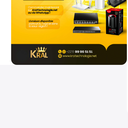
Mikrotik hap ax2
Routeurs
800
CFA