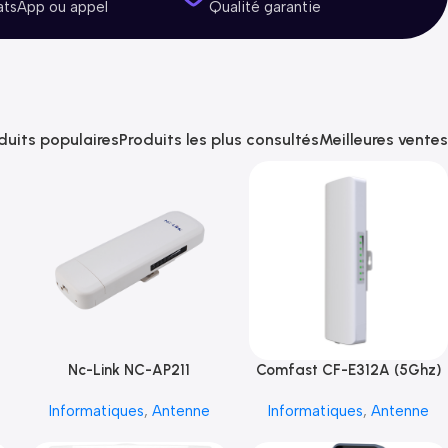
atsApp ou appel
Qualité garantie
duits populaires
Produits les plus consultés
Meilleures ventes
Nc-Link NC-AP211
Comfast CF-E312A (5Ghz)
Informatiques
,
Antenne
Informatiques
,
Antenne