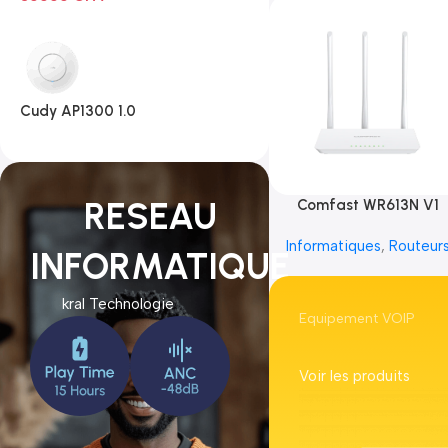
Cudy AP1300 1.0
RESEAU
Comfast WR613N V1
Informatiques
,
Routeur
INFORMATIQUE
kral Technologie
Equipement VOIP
Voir les produits