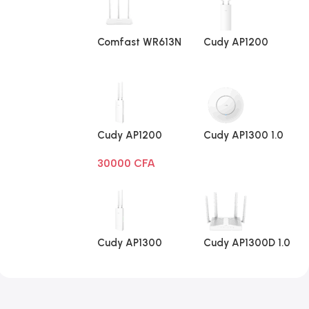
Comfast WR613N
Cudy AP1200
V1
Extérieur 1.0
Cudy AP1200
Cudy AP1300 1.0
Extérieur Wi-Fi
30000
CFA
AC1200
Cudy AP1300
Cudy AP1300D 1.0
Extérieur 1.0