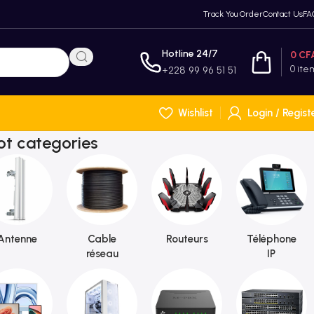
Track You Order
Contact Us
FA
Hotline 24/7
0
CF
0
ite
+228 99 96 51 51
Wishlist
Login / Regist
ot categories
Antenne
Cable
Routeurs
Téléphone
réseau
IP