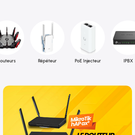
outeurs
Répéteur
PoE Injecteur
IPBX