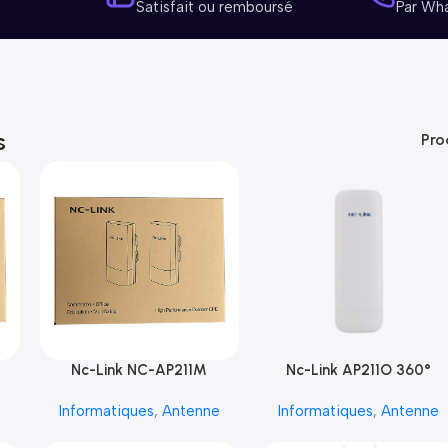
Satisfait ou remboursé
Par Wh
s
Pro
Nc-Link NC-AP211M
Nc-Link AP211O 360°
e
Informatiques
,
Antenne
Informatiques
,
Antenne