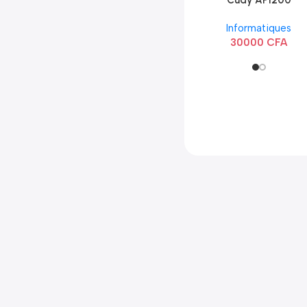
Cudy AP1200
Extérieur Wi-Fi
Informatiques
AC1200
30000
CFA