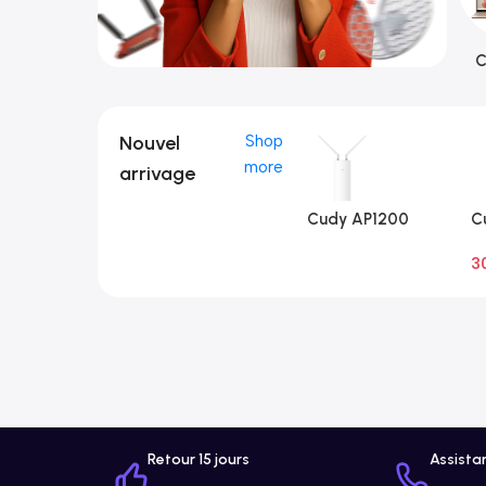
C
Nouvel
Shop
more
arrivage
Cudy AP1200
C
Extérieur 1.0
Ex
3
A
Retour 15 jours
Assista