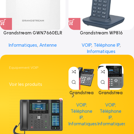
Grandstream GWN7660ELR
Grandstream WP816
Informatiques
,
Antenne
VOIP
,
Téléphone IP
,
Informatiques
Equipement VOIP
Voir les produits
Grandstrea
Grandstrea
Gr
m GRP2613
m GRP2615
m 
VOIP
,
VOIP
,
Téléphone
Téléphone
Té
IP
,
IP
,
Informatiques
Informatiques
Inf