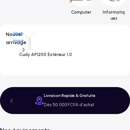
Computer
Informatiq
ues
Nouvel
Shop
more
arrivage
Cudy AP1200 Extérieur 1.0
C
3
Livraison Rapide & Gratuite
Dès 50 000 FCFA d’achat