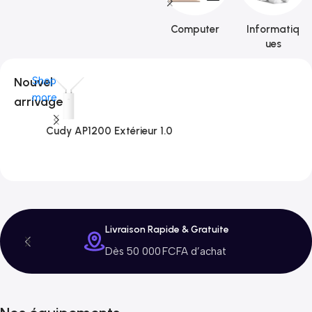
Computer
Informatiq
ues
Nouvel
Shop
more
arrivage
Cudy AP1200 Extérieur 1.0
C
3
Livraison Rapide & Gratuite
Dès 50 000 FCFA d’achat