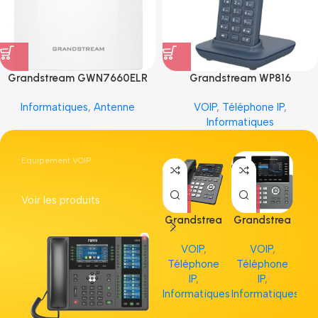
Grandstream GWN7660ELR
Grandstream WP816
Informatiques
,
Antenne
VOIP
,
Téléphone IP
,
Informatiques
Equipement VOIP
Voir les produits
Grandstrea
Grandstrea
Gr
m GRP2613
m GRP2615
m 
VOIP
,
VOIP
,
Téléphone
Téléphone
Té
IP
,
IP
,
Informatiques
Informatiques
Inf