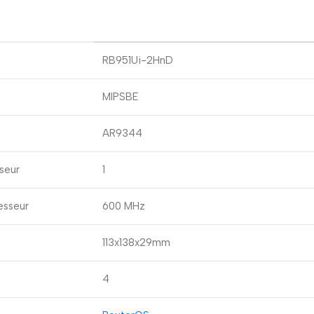
RB951Ui-2HnD
MIPSBE
AR9344
seur
1
esseur
600 MHz
113x138x29mm
4