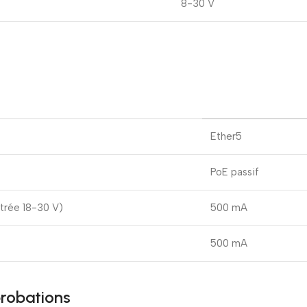
8-30 V
Ether5
PoE passif
ntrée 18-30 V)
500 mA
500 mA
probations