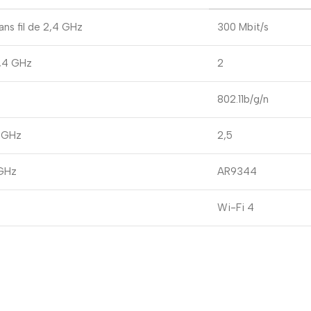
ns fil de 2,4 GHz
300 Mbit/s
2,4 GHz
2
802.11b/g/n
4 GHz
2,5
 GHz
AR9344
Wi-Fi 4