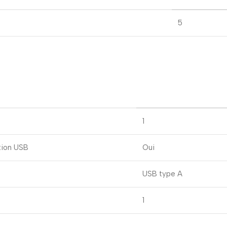
5
1
ation USB
Oui
USB type A
1