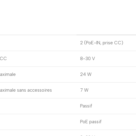
2 (PoE-IN, prise CC)
e CC
8-30 V
aximale
24 W
ximale sans accessoires
7 W
Passif
PoE passif