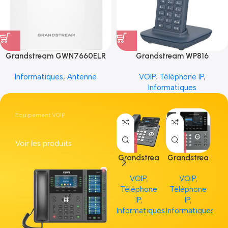
Grandstream GWN7660ELR
Grandstream WP816
Informatiques
,
Antenne
VOIP
,
Téléphone IP
,
Informatiques
Equipement VOIP
Voir les produits
Grandstrea
Grandstrea
Gr
m GRP2613
m GRP2615
m 
VOIP
,
VOIP
,
Téléphone
Téléphone
Té
IP
,
IP
,
Informatiques
Informatiques
Inf