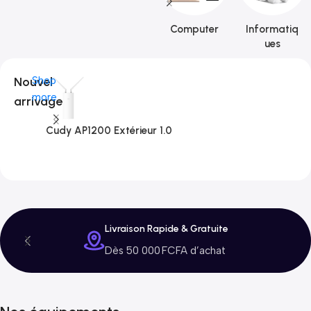
Computer
Informatiq
ues
Nouvel
Shop
more
arrivage
Cudy AP1200 Extérieur 1.0
C
3
Livraison Rapide & Gratuite
Dès 50 000 FCFA d’achat