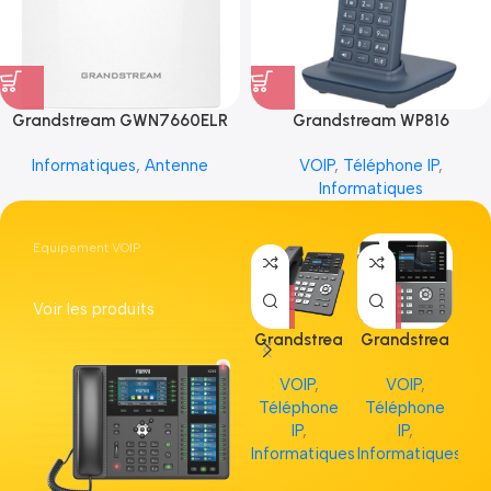
Grandstream GWN7660ELR
Grandstream WP816
Informatiques
,
Antenne
VOIP
,
Téléphone IP
,
Informatiques
Equipement VOIP
Voir les produits
Grandstrea
Grandstrea
Gr
m GRP2613
m GRP2615
m 
VOIP
,
VOIP
,
Téléphone
Téléphone
Té
IP
,
IP
,
Informatiques
Informatiques
Inf