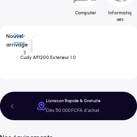
Computer
Informatiq
ues
Nouvel
Shop
more
arrivage
Cudy AP1200 Extérieur 1.0
C
3
Livraison Rapide & Gratuite
Dès 50 000 FCFA d’achat