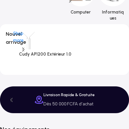
Computer
Informatiq
ues
Nouvel
Shop
more
arrivage
Cudy AP1200 Extérieur 1.0
C
3
Livraison Rapide & Gratuite
Dès 50 000 FCFA d’achat