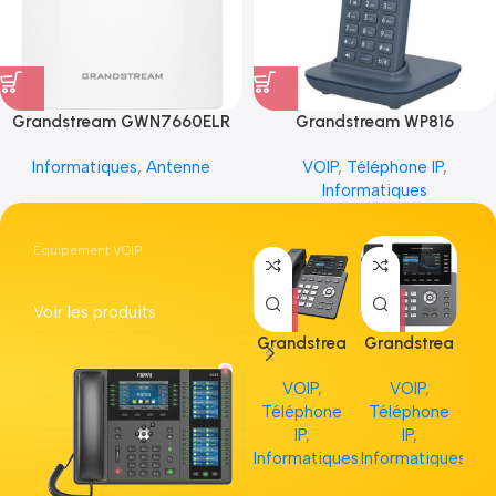
Grandstream GWN7660ELR
Grandstream WP816
Informatiques
,
Antenne
VOIP
,
Téléphone IP
,
Informatiques
Equipement VOIP
Voir les produits
Grandstrea
Grandstrea
Gr
m GRP2613
m GRP2615
m 
VOIP
,
VOIP
,
Téléphone
Téléphone
Té
IP
,
IP
,
Informatiques
Informatiques
Inf