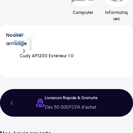
Computer
Informatiq
ues
Nouvel
Shop
more
arrivage
Cudy AP1200 Extérieur 1.0
C
3
Livraison Rapide & Gratuite
Dès 50 000 FCFA d’achat