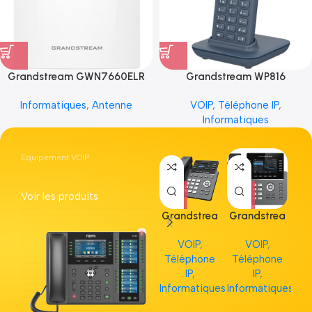
Grandstream GWN7660ELR
Grandstream WP816
Informatiques
,
Antenne
VOIP
,
Téléphone IP
,
Informatiques
Equipement VOIP
Voir les produits
Grandstrea
Grandstrea
Gr
m GRP2613
m GRP2615
m 
VOIP
,
VOIP
,
Téléphone
Téléphone
Té
IP
,
IP
,
Informatiques
Informatiques
Inf