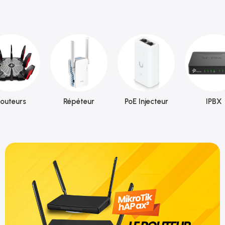
outeurs
Répéteur
PoE Injecteur
IPBX