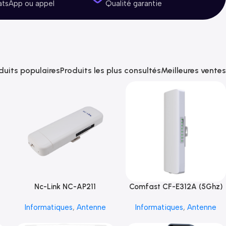
atsApp ou appel
Qualité garantie
duits populaires
Produits les plus consultés
Meilleures ventes
Nc-Link NC-AP211
Comfast CF-E312A (5Ghz)
Informatiques
,
Antenne
Informatiques
,
Antenne