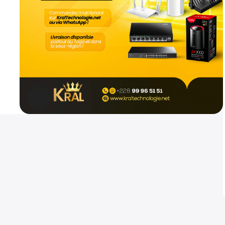
Mikrotik hap ax2
Routeurs
800
CFA