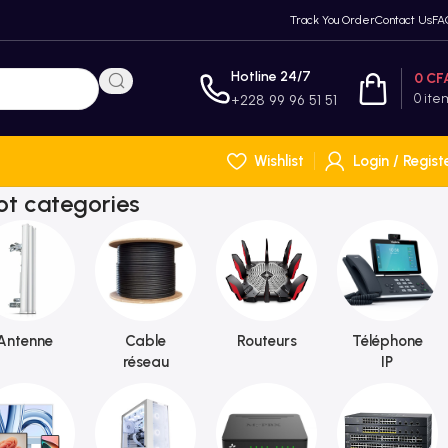
Track You Order
Contact Us
FA
Hotline 24/7
0
CF
0
ite
+228 99 96 51 51
Wishlist
Login / Regist
ot categories
Antenne
Cable
Routeurs
Téléphone
réseau
IP