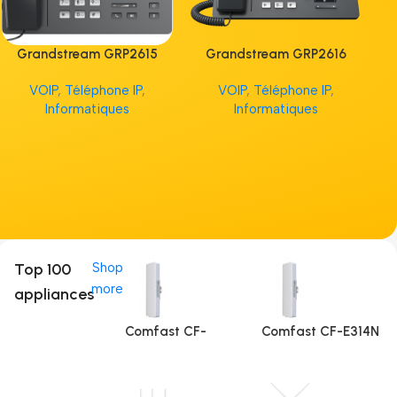
Grandstream GRP2615
Grandstream GRP2616
G
VOIP
,
Téléphone IP
,
VOIP
,
Téléphone IP
,
V
Informatiques
Informatiques
Top 100
Shop
more
appliances
Comfast CF-
Comfast CF-E314N
E312A (5Ghz)
V2