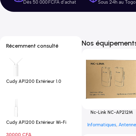
Dès 50 000 FCFA d’achat
Sous 24h au Togo
Nos équipement
Récemment consulté
Cudy AP1200 Extérieur 1.0
Nc-Link NC-AP212M
Cudy AP1200 Extérieur Wi-Fi
Informatiques
,
Antenn
AC1200
30000
CFA