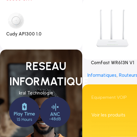
Cudy AP1300 1.0
RESEAU
Comfast WR613N V1
Informatiques
,
Routeur
INFORMATIQUE
kral Technologie
Equipement VOIP
Voir les produits