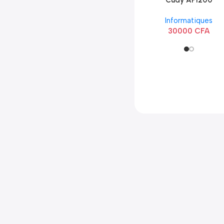
Cudy AP1200
Extérieur Wi-Fi
Informatiques
AC1200
30000
CFA