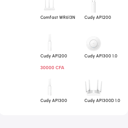
Comfast WR613N
Cudy AP1200
V1
Extérieur 1.0
Cudy AP1200
Cudy AP1300 1.0
Extérieur Wi-Fi
30000
CFA
AC1200
Cudy AP1300
Cudy AP1300D 1.0
Extérieur 1.0