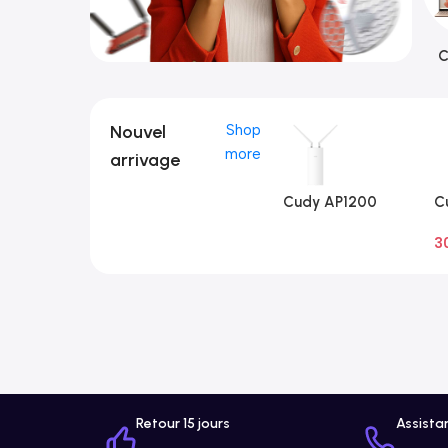
C
Nouvel
Shop
more
arrivage
Cudy AP1200
C
Extérieur 1.0
Ex
3
A
Retour 15 jours
Assista