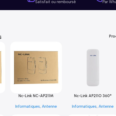
Satisfait ou remboursé
Par Wh
s
Pro
Nc-Link NC-AP211M
Nc-Link AP211O 360°
e
Informatiques
,
Antenne
Informatiques
,
Antenne