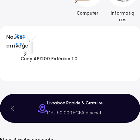
Computer
Informatiq
ues
Nouvel
Shop
more
arrivage
Cudy AP1200 Extérieur 1.0
C
3
Livraison Rapide & Gratuite
Dès 50 000 FCFA d’achat