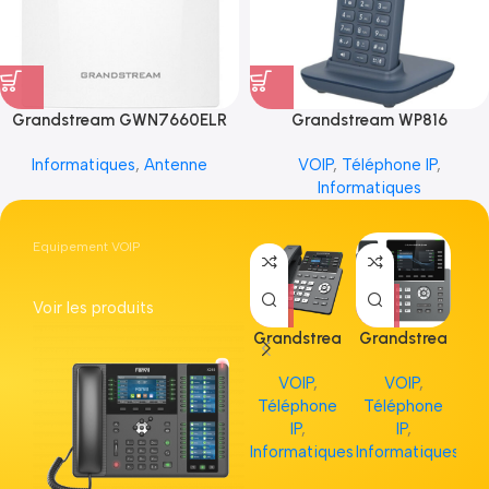
Grandstream GWN7660ELR
Grandstream WP816
Informatiques
,
Antenne
VOIP
,
Téléphone IP
,
Informatiques
Equipement VOIP
Voir les produits
Grandstrea
Grandstrea
Gr
m GRP2613
m GRP2615
m 
VOIP
,
VOIP
,
Téléphone
Téléphone
Té
IP
,
IP
,
Informatiques
Informatiques
Inf