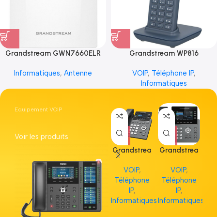
Grandstream GWN7660ELR
Grandstream WP816
Informatiques
,
Antenne
VOIP
,
Téléphone IP
,
Informatiques
Equipement VOIP
Voir les produits
Grandstrea
Grandstrea
Gr
m GRP2613
m GRP2615
m 
VOIP
,
VOIP
,
Téléphone
Téléphone
Té
IP
,
IP
,
Informatiques
Informatiques
Inf