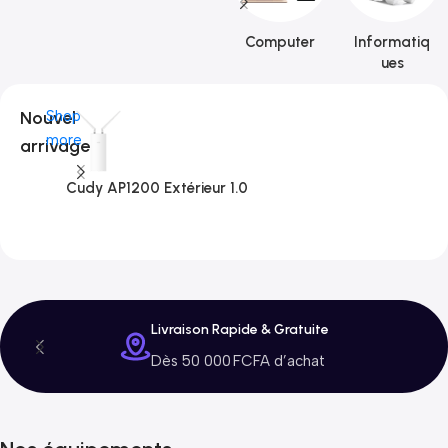
Computer
Informatiq
ues
Nouvel
Shop
more
arrivage
Cudy AP1200 Extérieur 1.0
C
3
Livraison Rapide & Gratuite
Dès 50 000 FCFA d’achat