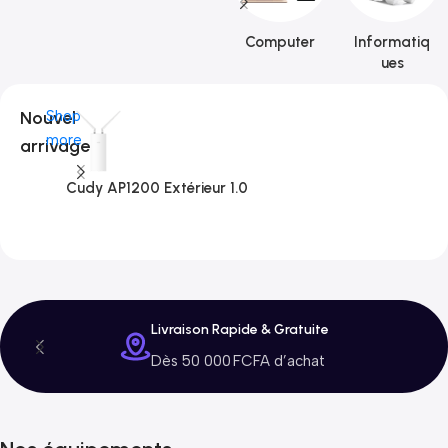
Computer
Informatiq
ues
Nouvel
Shop
more
arrivage
Cudy AP1200 Extérieur 1.0
C
3
Livraison Rapide & Gratuite
Dès 50 000 FCFA d’achat