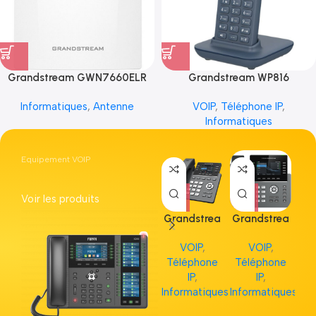
Grandstream GWN7660ELR
Grandstream WP816
Informatiques
,
Antenne
VOIP
,
Téléphone IP
,
Informatiques
Equipement VOIP
Voir les produits
Grandstrea
Grandstrea
Gr
m GRP2613
m GRP2615
m 
VOIP
,
VOIP
,
Téléphone
Téléphone
Té
IP
,
IP
,
Informatiques
Informatiques
Inf