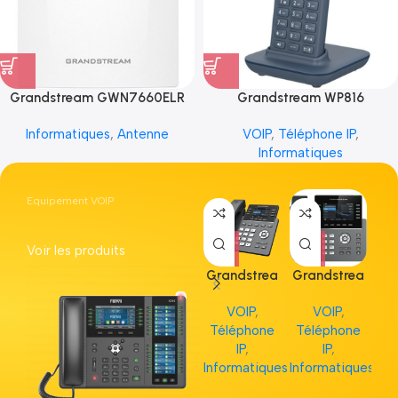
Grandstream GWN7660ELR
Grandstream WP816
Informatiques
,
Antenne
VOIP
,
Téléphone IP
,
Informatiques
Equipement VOIP
Voir les produits
Grandstrea
Grandstrea
Gr
m GRP2613
m GRP2615
m 
VOIP
,
VOIP
,
Téléphone
Téléphone
Té
IP
,
IP
,
Informatiques
Informatiques
Inf