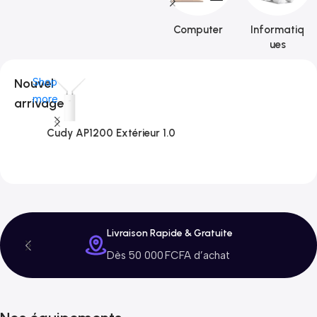
Computer
Informatiq
ues
Nouvel
Shop
more
arrivage
Cudy AP1200 Extérieur 1.0
C
3
Livraison Rapide & Gratuite
Dès 50 000 FCFA d’achat