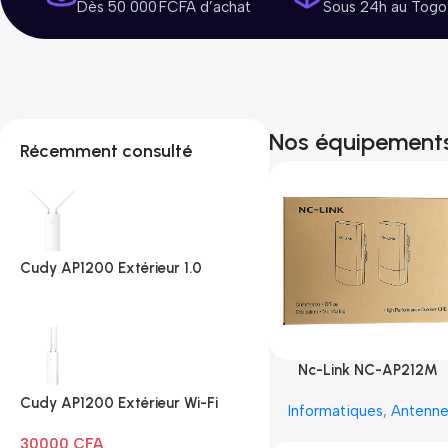
Dès 50 000 FCFA d’achat
Sous 24h au Togo
Nos équipement
Récemment consulté
Cudy AP1200 Extérieur 1.0
Nc-Link NC-AP212M
Cudy AP1200 Extérieur Wi-Fi
Informatiques
,
Antenn
AC1200
30000
CFA