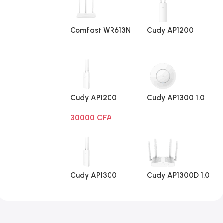
Comfast WR613N
Cudy AP1200
V1
Extérieur 1.0
Cudy AP1200
Cudy AP1300 1.0
Extérieur Wi-Fi
30000
CFA
AC1200
Cudy AP1300
Cudy AP1300D 1.0
Extérieur 1.0