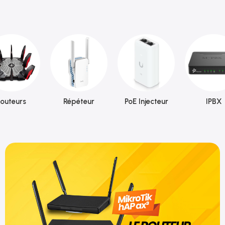
outeurs
Répéteur
PoE Injecteur
IPBX