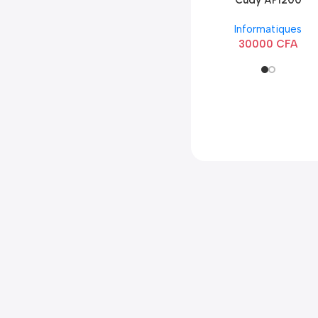
Cudy AP1200
Extérieur Wi-Fi
Informatiques
AC1200
30000
CFA