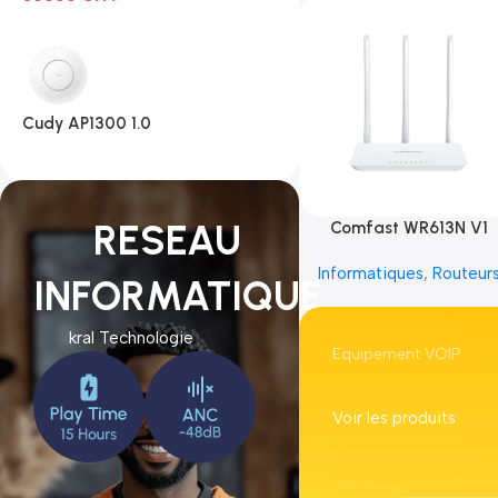
Cudy AP1300 1.0
RESEAU
Comfast WR613N V1
Informatiques
,
Routeur
INFORMATIQUE
kral Technologie
Equipement VOIP
Voir les produits