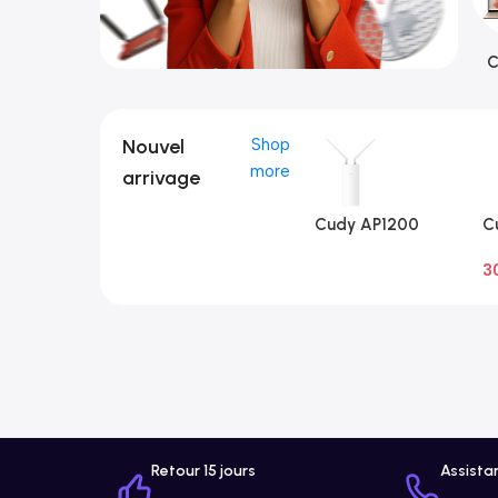
C
Nouvel
Shop
more
arrivage
Cudy AP1200
C
Extérieur 1.0
Ex
3
A
Retour 15 jours
Assista