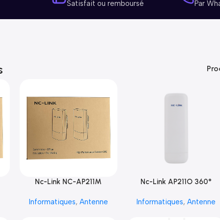
Satisfait ou remboursé
Par Wh
s
Pro
Nc-Link NC-AP211M
Nc-Link AP211O 360°
e
Informatiques
,
Antenne
Informatiques
,
Antenne