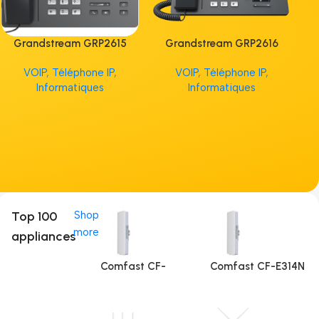
Grandstream GRP2615
Grandstream GRP2616
G
VOIP
,
Téléphone IP
,
VOIP
,
Téléphone IP
,
V
Informatiques
Informatiques
Top 100
Shop
more
appliances
Comfast CF-
Comfast CF-E314N
E312A (5Ghz)
V2