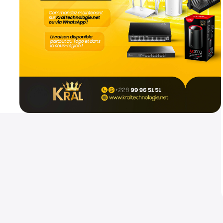
Mikrotik hap ax2
Routeurs
800
CFA