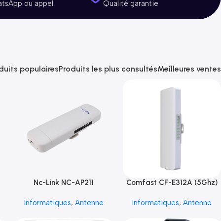
atsApp ou appel
Qualité garantie
duits populaires
Produits les plus consultés
Meilleures ventes
Nc-Link NC-AP211
Comfast CF-E312A (5Ghz)
Informatiques
,
Antenne
Informatiques
,
Antenne