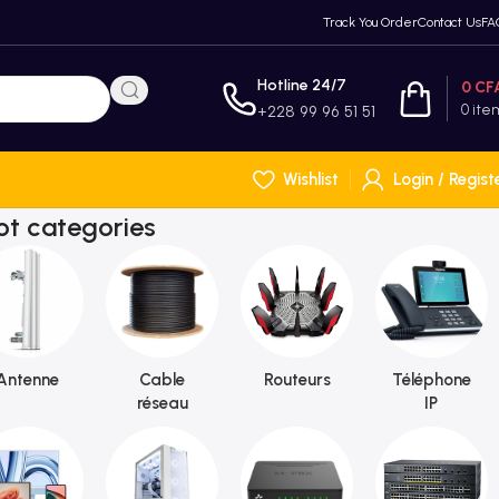
Track You Order
Contact Us
FA
Hotline 24/7
0
CF
0
ite
+228 99 96 51 51
Wishlist
Login / Regist
ot categories
Antenne
Cable
Routeurs
Téléphone
réseau
IP