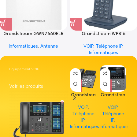
Grandstream GWN7660ELR
Grandstream WP816
Informatiques
,
Antenne
VOIP
,
Téléphone IP
,
Informatiques
Equipement VOIP
Voir les produits
Grandstrea
Grandstrea
Gr
m GRP2613
m GRP2615
m 
VOIP
,
VOIP
,
Téléphone
Téléphone
Té
IP
,
IP
,
Informatiques
Informatiques
Inf