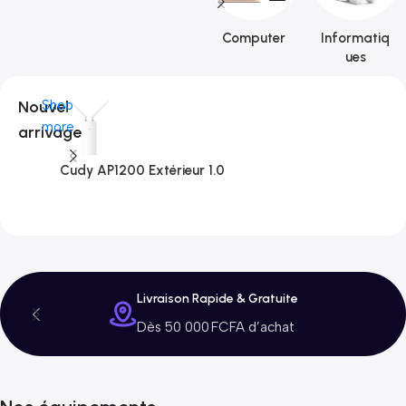
Computer
Informatiq
ues
Nouvel
Shop
more
arrivage
Cudy AP1200 Extérieur 1.0
C
3
Livraison Rapide & Gratuite
Dès 50 000 FCFA d’achat