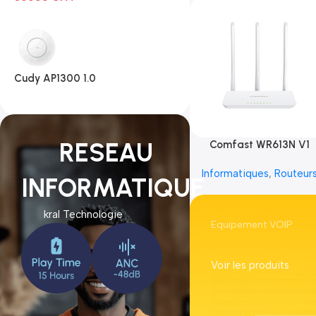
Cudy AP1300 1.0
RESEAU
Comfast WR613N V1
Informatiques
,
Routeur
INFORMATIQUE
kral Technologie
Equipement VOIP
Voir les produits