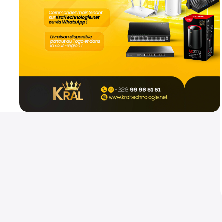
Mikrotik hap ax2
Routeurs
800
CFA