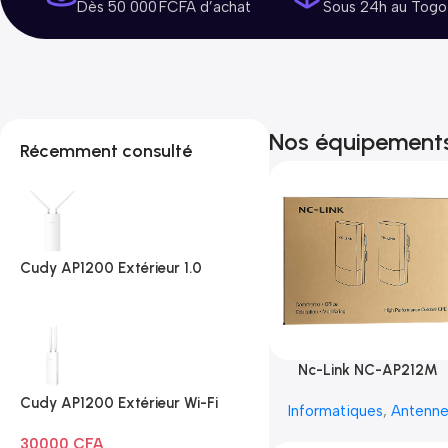
Dès 50 000 FCFA d’achat
Sous 24h au Togo
Nos équipement
Récemment consulté
Cudy AP1200 Extérieur 1.0
Nc-Link NC-AP212M
Cudy AP1200 Extérieur Wi-Fi
Informatiques
,
Antenn
AC1200
30000
CFA