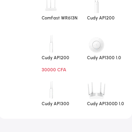
Comfast WR613N
Cudy AP1200
V1
Extérieur 1.0
Cudy AP1200
Cudy AP1300 1.0
Extérieur Wi-Fi
30000
CFA
AC1200
Cudy AP1300
Cudy AP1300D 1.0
Extérieur 1.0