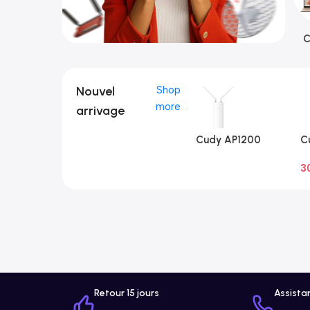
C
Nouvel
Shop
more
arrivage
Cudy AP1200
C
Extérieur 1.0
Ex
3
A
Retour 15 jours
Assista