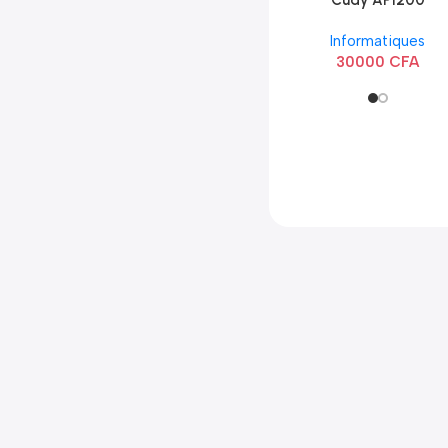
Cudy AP1200
Extérieur Wi-Fi
Informatiques
AC1200
30000
CFA