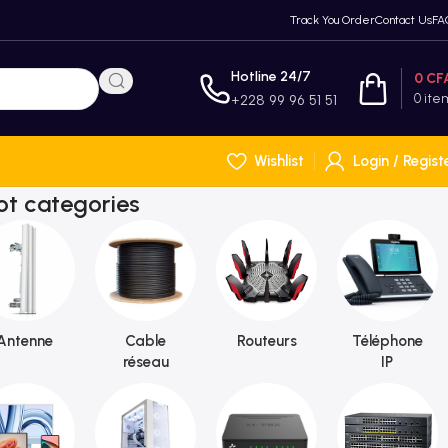
Track You Order
Contact Us
FA
Hotline 24/7
0
CF
0
ite
+228 99 96 51 51
Wishlist
Login / Regist
ot categories
Antenne
Cable
Routeurs
Téléphone
réseau
IP