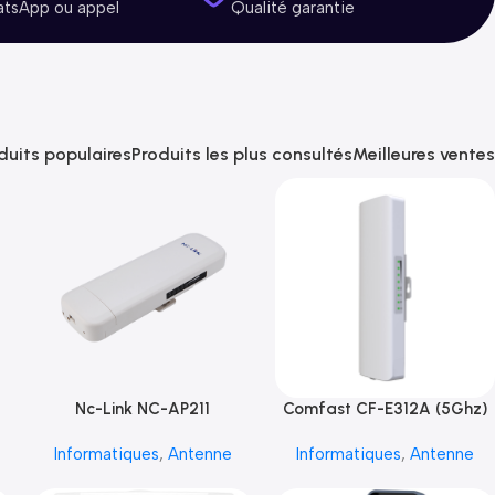
atsApp ou appel
Qualité garantie
duits populaires
Produits les plus consultés
Meilleures ventes
Nc-Link NC-AP211
Comfast CF-E312A (5Ghz)
Informatiques
,
Antenne
Informatiques
,
Antenne