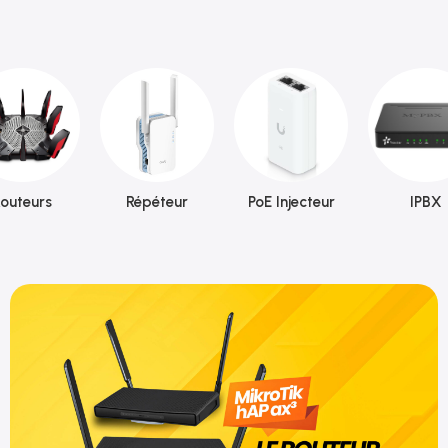
outeurs
Répéteur
PoE Injecteur
IPBX