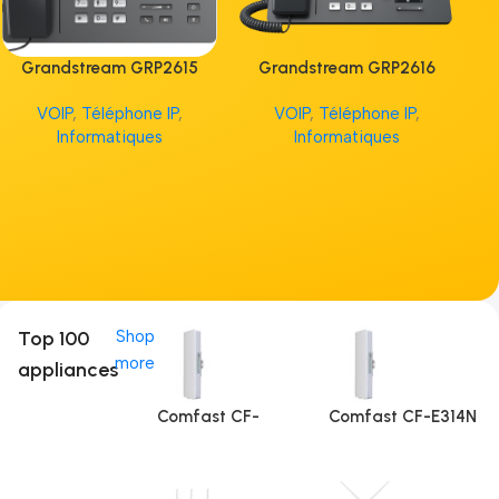
Grandstream GRP2615
Grandstream GRP2616
G
VOIP
,
Téléphone IP
,
VOIP
,
Téléphone IP
,
V
Informatiques
Informatiques
Top 100
Shop
more
appliances
Comfast CF-
Comfast CF-E314N
E312A (5Ghz)
V2