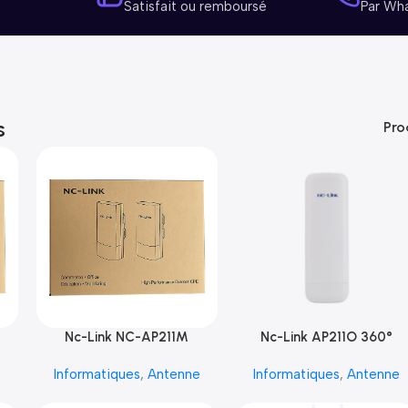
Satisfait ou remboursé
Par Wh
s
Pro
Nc-Link NC-AP211M
Nc-Link AP211O 360°
e
Informatiques
,
Antenne
Informatiques
,
Antenne