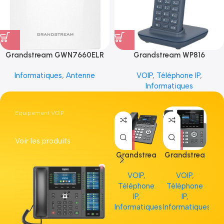
Grandstream GWN7660ELR
Grandstream WP816
Informatiques
,
Antenne
VOIP
,
Téléphone IP
,
Informatiques
Equipement VOIP
Voir les produits
Grandstrea
Grandstrea
Gr
m GRP2613
m GRP2615
m 
VOIP
,
VOIP
,
Téléphone
Téléphone
Té
IP
,
IP
,
Informatiques
Informatiques
Inf