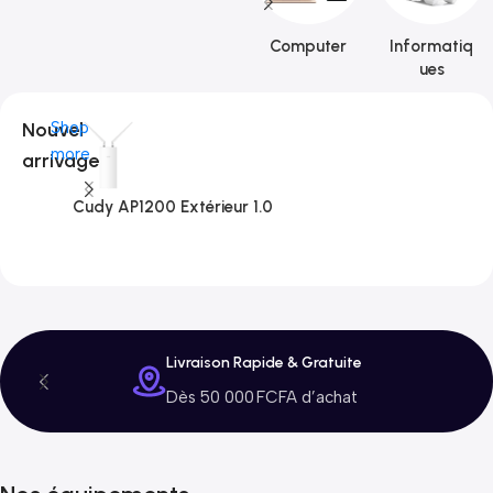
Computer
Informatiq
ues
Nouvel
Shop
more
arrivage
Cudy AP1200 Extérieur 1.0
C
3
Livraison Rapide & Gratuite
Dès 50 000 FCFA d’achat